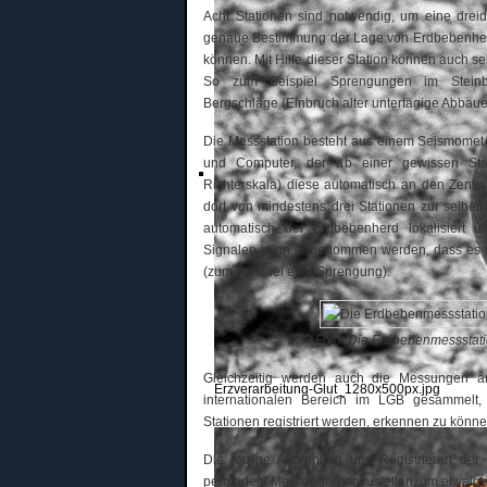
Acht Stationen sind notwendig, um eine dre
genaue Bestimmung der Lage von Erdbebenher
können. Mit Hilfe dieser Station können auch s
So zum Beispiel Sprengungen im Steinb
Bergschläge (Einbruch alter untertägige Abbaue
Die Messstation besteht aus einem Seismomete
und Computer, der ab einer gewissen St
Richterskala) diese automatisch an den Zentr
dort von mindestens drei Stationen zur selben
automatisch der Erdbebenherd lokalisiert u
Signalen kann angenommen werden, dass es si
(zum Beispiel eine Sprengung).
Foto: Die Erdbebenmessstatio
Gleichzeitig werden auch die Messungen an
Erzverarbeitung-Glut_1280x500px.jpg
internationalen Bereich im LGB gesammel
Stationen registriert werden, erkennen zu könne
Die jetzige Anordnung und Registrierart der 
permanent Messungen anzustellen, um etwaige 