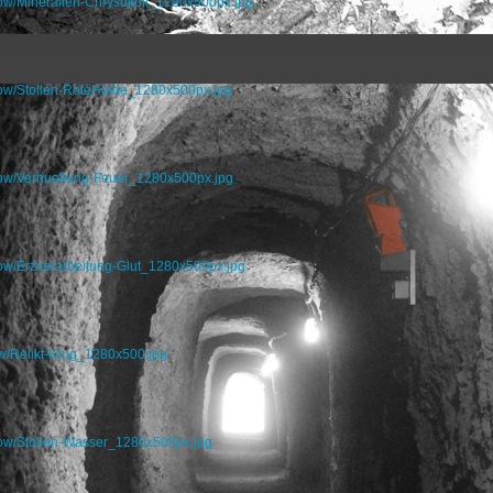
how/Mineralien-Chrysokoll_1280x500px.jpg
how/Stollen-RoteHalde_1280x500px.jpg
how/Verhuettung-Feuer_1280x500px.jpg
how/Erzverarbeitung-Glut_1280x500px.jpg
w/Relikt-Krug_1280x500.jpg
how/Stollen-Wasser_1280x500px.jpg