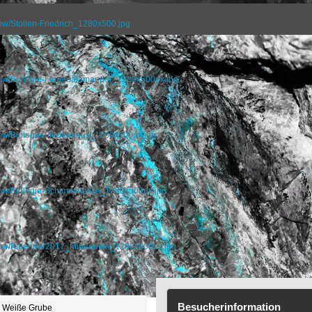
ow/Stollen-Friedrich_1280x500.jpg
how/Biologie-Feuersalamander_1280x500px.jpg
how/Biologie-Fledermaus_1280x500px.jpg
how/Biologie-Schimmelpilze_1280x500px.jpg
show/Kalender2017_Mineralien_1280x500px.jpg
Besucherinformation
Weiße Grube