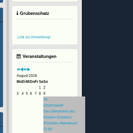
Grubenschatz
Link zur Anmeldung!
Veranstaltungen
August 2026
Mo
Di
Mi
Do
Fr
Sa
So
1
2
3
4
5
6
7
8
9
16
Erlebniswelt
Das Geheimnis des
Gruben-Schatzes
(Familien-Abenteuer)
11:00