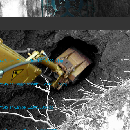
how/Stollen-EisernesTor_1280x500px.jpg
w/Stollen-Baggerschaufel_1280x500px.jpg
ow/Stollen-Lampe_1280x500px.jpg