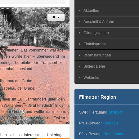
Aktuelles
Anschrift & Anfahrt
n des Reviers. In erster Linie wurden
allem Kobalt gewonnen. Jedoch könnte
Öffnungszeiten
n worden sein. Im 18. Jahrhundert gab
de aufgrund von Silberfunden im
Eintrittspreise
ber verliehen. Das Vorkommen war aber
Veranstaltungen
erioden wurde hier – überwiegend im
dings bereitete der Transport zur
Bildergalerie
Grubenbahn bestand.
Weblinks
n Tagebau der Grube.
Filme zur Region
t, hieß im 18. Jahrhundert unter den
 Wartenberg – „Graf Friedrich“. In der
Josephi-Grube“ und wollte damit dem
SWR Hierzuland:
Imsbach
 Joseph II., Referenz erweisen. Erst im
Pfalz-Bewegt:
Bergbau
Weiße Grube“ durch.
Pfalz-Bewegt:
Donnersberg
ben sich so interessante Untertage-