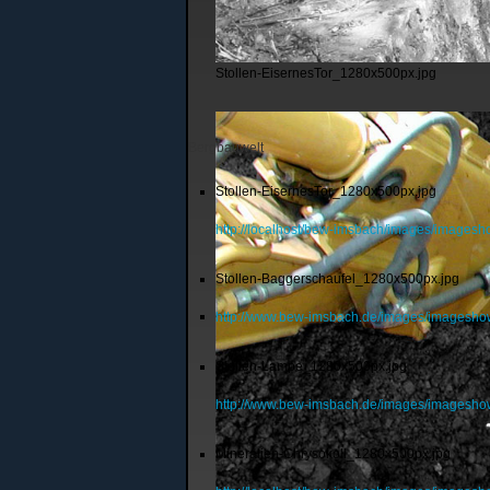
Stollen-EisernesTor_1280x500px.jpg
Bergbauwelt
Stollen-EisernesTor_1280x500px.jpg
http://localhost/bew-imsbach/images/images
Stollen-Baggerschaufel_1280x500px.jpg
http://www.bew-imsbach.de/images/imagesho
Stollen-Lampe_1280x500px.jpg
http://www.bew-imsbach.de/images/imagesh
Mineralien-Chrysokoll_1280x500px.jpg