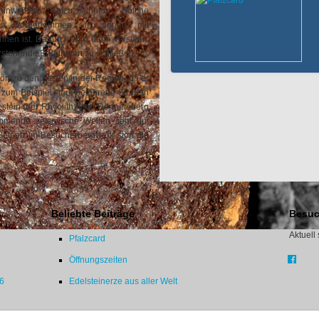
inweisen, aufzuzeichnen. Solche
ten vorgenommen, in denen mit
hnen ist. Dadurch wird dann versucht,
stehende Eruptionen zu schließen.
rt zu den besten in der Region, da er
e zum Beispiel stark befahrene Straßen
estein (der Rhyolith) vom Donnersberg
mmende seismische Wellen sehr gut
trieb im Besucherbergwerk stört die
Beliebte Beiträge
Besuc
Aktuell
Pfalzcard
Öffnungszeiten
26
Edelsteinerze aus aller Welt