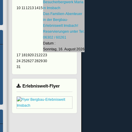
Besucherbergwerk Maria
10
11
12
13
14
15
in Imsbach
Das Familien-Abenteuer
in der Bergbau-
Erlebniswelt Imsbach!
Reservierungen unter Tel.
06302 / 60261
Datum :
Sonntag, 16. August 2026
17
18
19
20
21
22
23
24
25
26
27
28
29
30
31
Erlebniswelt-Flyer