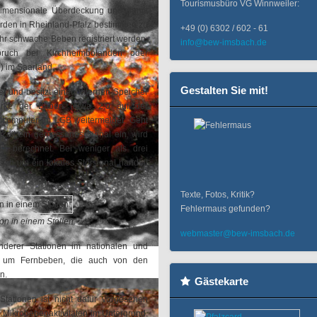
Tourismusbüro VG Winnweiler:
idimensionale Überdeckung und damit
den in Rheinland-Pfalz bestimmen zu
+49 (0) 6302 / 602 - 61
ehr schwache Beben registriert werden.
info@bew-imsbach.de
ruch bei Kirchheimbolanden oder
) im Saarland.
Gestalten Sie mit!
r und besitzt einen internen Speicher
ärke der Beben (etwa 2,0 auf der
alcomputer im LGB weitermeldet. Geht
 Zeit ein gemessenes Signal ein, wird
nd berechnet. Bei weniger als drei
ch um ein lokales Störsignal handelt
Texte, Fotos, Kritik?
Fehlermaus gefunden?
n in einem Stollen.
webmaster@bew-imsbach.de
derer Stationen im nationalen und
t, um Fernbeben, die auch von den
n.
Gästekarte
Stationen ist nicht dafür vorgesehen
Mikrobebenaktivitäten im Untergrund,