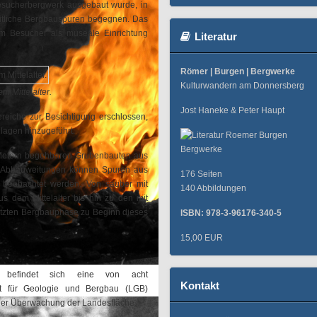
esucherbergwerk ausgebaut wurde, in
zeitliche Bergbauspuren begegnen. Das
dem Besucher als museale Einrichtung
Literatur
Römer | Burgen | Bergwerke
Kulturwandern am Donnersberg
em Mittelalter.
Jost Haneke & Peter Haupt
reiche zur Besichtigung erschlossen,
nlagen hinzugeführt:
Metern begehbaren Grubenbauten aus
en Abbauweitungen können Spuren aus
176 Seiten
 beobachtet werden. Von sauber mit
140 Abbildungen
s dem Mittelalter bis hin zu den mit
etzten Bergbauphase zu Beginn dieses
ISBN: 978-3-96176-340-5
15,00 EUR
 befindet sich eine von acht
Kontakt
t für Geologie und Bergbau (LGB)
 der Überwachung der Landesfläche.