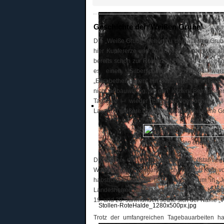
Geschichte der 'Weißen Grube'
Die „Weiße Grube“ gehört zu den ältesten Grube
hier Kupfererze und im 18. Jahrhundert vor 
bereits schon zur Römerzeit Bergbau betriebe
es einen „Silberschacht“ und 1921 wur
„Elisabethenstollen“ ein Bergwerksfeld auf Sil
nicht abbauwürdig. In den letzten Betriebsp
Tagebau – wieder Laugerze gewonnen. Aller
Laugerei größere Schwierigkeiten, weil keine 
Foto: Blick auf den ehemalige
Die Grube, die im sogenannten Wolfstal lieg
Wartenbergen – benannt nach Friedrich Kolb von
habsburgischen Zeit taufte man sie um in „
Landesherren der Grafschaft Falkenstein, Kaiser
19. und 20. Jahrhundert setzte sich der Name „
Stollen-RoteHalde_1280x500px.jpg
Trotz der umfangreichen Tagebauarbeiten ha