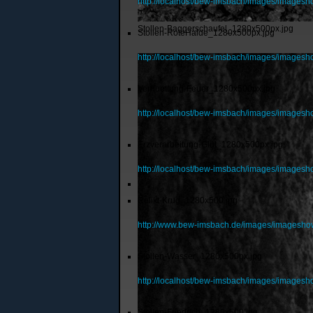
http://localhost/bew-imsbach/images/images
Stollen-Baggerschaufel_1280x500px.jpg
Stollen-RoteHalde_1280x500px.jpg
http://localhost/bew-imsbach/images/images
Verhuettung-Feuer_1280x500px.jpg
http://localhost/bew-imsbach/images/images
Erzverarbeitung-Glut_1280x500px.jpg
http://localhost/bew-imsbach/images/images
Relikt-Krug_1280x500.jpg
http://www.bew-imsbach.de/images/imagesho
Stollen-Wasser_1280x500px.jpg
http://localhost/bew-imsbach/images/images
Stollen-Friedrich_1280x500.jpg