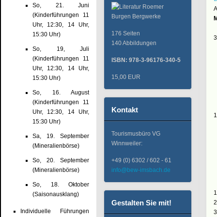
So, 21. Juni
A
(Kinderführungen 11
Uhr, 12:30, 14 Uhr,
176 Seiten
15:30 Uhr)
3
140 Abbildungen
So, 19, Juli
(Kinderführungen 11
ISBN: 978-3-96176-340-5
Uhr, 12:30, 14 Uhr,
15,00 EUR
15:30 Uhr)
So, 16. August
(Kinderführungen 11
Kontakt
Uhr, 12:30, 14 Uhr,
1
15:30 Uhr)
Tourismusbüro VG
Sa, 19. September
Winnweiler:
(Mineralienbörse)
So, 20. September
+49 (0) 6302 / 602 - 61
(Mineralienbörse)
info@bew-imsbach.de
So, 18. Oktober
1
(Saisonausklang)
Gestalten Sie mit!
2
Individuelle Führungen
3