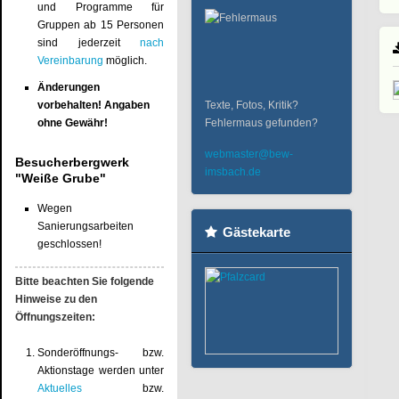
und Programme für
Gruppen ab 15 Personen
sind jederzeit
nach
Vereinbarung
möglich.
Änderungen
vorbehalten! Angaben
Texte, Fotos, Kritik?
ohne Gewähr!
Fehlermaus gefunden?
webmaster@bew-
Besucherbergwerk
imsbach.de
"Weiße Grube"
Wegen
Sanierungsarbeiten
Gästekarte
geschlossen!
Bitte beachten Sie folgende
Hinweise zu den
Öffnungszeiten:
Sonderöffnungs- bzw.
Aktionstage werden unter
Aktuelles
bzw.