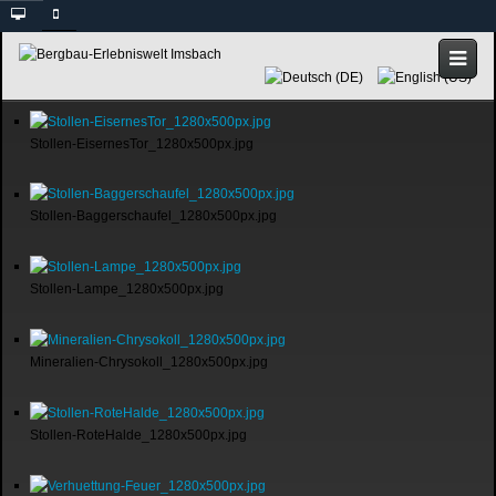
Stollen-EisernesTor_1280x500px.jpg
Stollen-Baggerschaufel_1280x500px.jpg
Stollen-Lampe_1280x500px.jpg
Mineralien-Chrysokoll_1280x500px.jpg
Stollen-RoteHalde_1280x500px.jpg