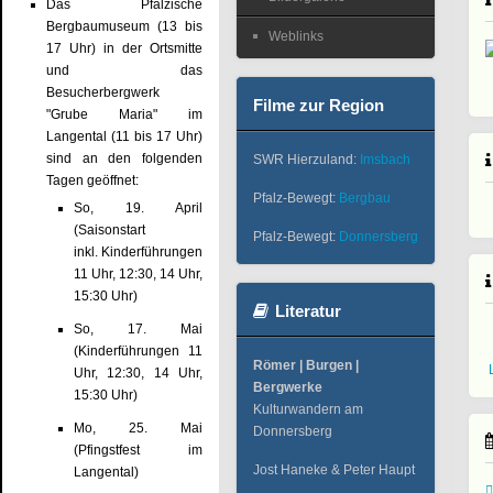
Das Pfälzische
Bergbaumuseum (13 bis
Weblinks
17 Uhr) in der Ortsmitte
und das
Besucherbergwerk
Filme zur Region
"Grube Maria" im
Langental (11 bis 17 Uhr)
sind an den folgenden
SWR Hierzuland:
Imsbach
Tagen geöffnet:
Pfalz-Bewegt:
Bergbau
So, 19. April
(Saisonstart
Pfalz-Bewegt:
Donnersberg
inkl. Kinderführungen
11 Uhr, 12:30, 14 Uhr,
15:30 Uhr)
Literatur
So, 17. Mai
(Kinderführungen 11
Römer | Burgen |
Uhr, 12:30, 14 Uhr,
Bergwerke
15:30 Uhr)
Kulturwandern am
Mo, 25. Mai
Donnersberg
(Pfingstfest im
Jost Haneke & Peter Haupt
Langental)