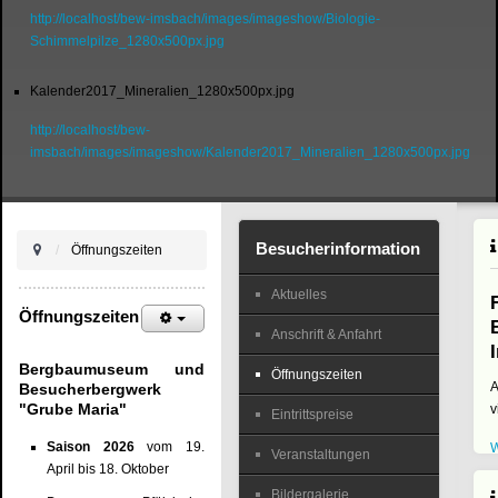
http://localhost/bew-imsbach/images/imageshow/Biologie-
Schimmelpilze_1280x500px.jpg
Kalender2017_Mineralien_1280x500px.jpg
http://localhost/bew-
imsbach/images/imageshow/Kalender2017_Mineralien_1280x500px.jpg
V
J
Besucherinformation
Öffnungszeiten
Aktuelles
Öffnungszeiten
Anschrift & Anfahrt
Bergbaumuseum und
Öffnungszeiten
A
Besucherbergwerk
"Grube Maria"
v
Eintrittspreise
Saison 2026
vom 19.
W
Veranstaltungen
April bis 18. Oktober
Bildergalerie