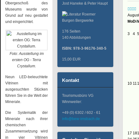
Obergeschoß des
Jost Haneke & Peter Haupt
Museums wurde von
Augus
Grund auf neu gestaltet
Mo
Di
und eingerichtet.
176 Seiten
3
4
140 Abbildungen
ISBN: 978-3-96176-340-5
Foto: Ausstellung im
15,00 EUR
ersten OG - Terra
Crystallum.
Neun LED-beleuchtete
Kontakt
Vitrinen mit
10
11
ausgesuchten Stücken
führen Sie in die Welt der
Tourismusbüro VG
Minerale.
Winnweiler:
Die Systematik der
+49 (0) 6302 / 602 - 61
Minerale nach ihrer
info@bew-imsbach.de
chemischen
Zusammensetzung wird
17
18
in vier Vitrinen