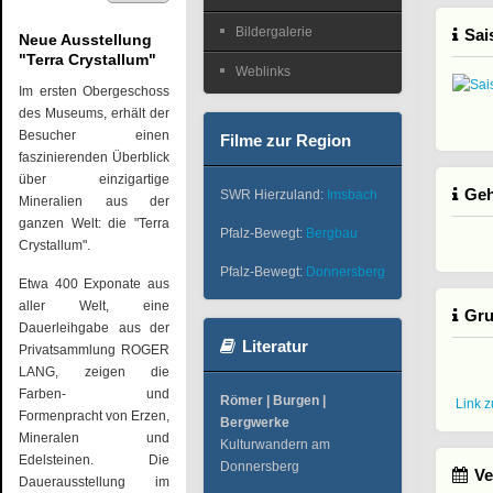
Bildergalerie
Sai
Neue Ausstellung
"Terra Crystallum"
Weblinks
Im ersten Obergeschoss
des Museums, erhält der
Besucher einen
Filme zur Region
faszinierenden Überblick
über einzigartige
Geh
SWR Hierzuland:
Imsbach
Mineralien aus der
ganzen Welt: die "Terra
Pfalz-Bewegt:
Bergbau
Crystallum".
Pfalz-Bewegt:
Donnersberg
Etwa 400 Exponate aus
aller Welt, eine
Gru
Dauerleihgabe aus der
Literatur
Privatsammlung ROGER
LANG, zeigen die
Farben- und
Römer | Burgen |
Link 
Formenpracht von Erzen,
Bergwerke
Mineralen und
Kulturwandern am
Edelsteinen. Die
Donnersberg
Ve
Dauerausstellung im