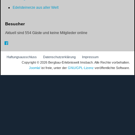
Edelsteinerze aus aller Welt
Besucher
Aktuell sind 554 Gäste und keine Mitglieder online
Haftungsausschluss
Datenschutzerklärung
Impressum
Copyright © 2026 Bergbau-Erlebniswelt Imsbach. Alle Rechte vorbehalten.
Joomla!
ist freie, unter der
GNU/GPL-Lizenz
veröffentlichte Software.