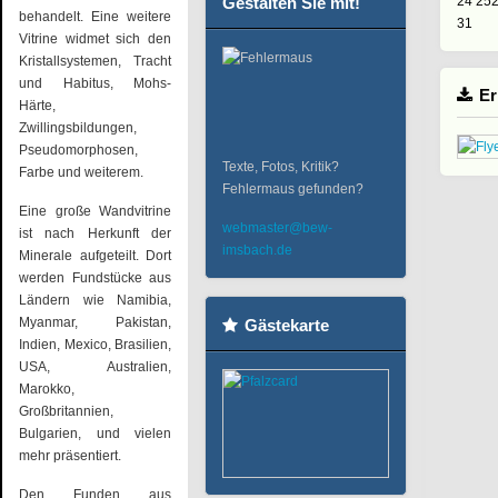
Gestalten Sie mit!
24
25
behandelt. Eine weitere
31
Vitrine widmet sich den
Kristallsystemen, Tracht
und Habitus, Mohs-
Er
Härte,
Zwillingsbildungen,
Pseudomorphosen,
Texte, Fotos, Kritik?
Farbe und weiterem.
Fehlermaus gefunden?
Eine große Wandvitrine
webmaster@bew-
ist nach Herkunft der
imsbach.de
Minerale aufgeteilt. Dort
werden Fundstücke aus
Ländern wie Namibia,
Myanmar, Pakistan,
Gästekarte
Indien, Mexico, Brasilien,
USA, Australien,
Marokko,
Großbritannien,
Bulgarien, und vielen
mehr präsentiert.
Den Funden aus