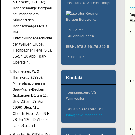
& Haneke, J. (1997):
Jost Haneke & Peter Haupt
Der ehemalige Bergbau
bei Imsbach am
Au
Südrand des
Mo
Donnersberges/Pfalz:
176 Seiten
Die
3
140 Abbildungen
Entwicklungsgeschichte
der Weißen Grube.
ISBN: 978-3-96176-340-5
Fischbacher Hefte, 3(1),
36-57, 10 Abb., Idar-
15,00 EUR
Oberstein.
Hofmeister, W. &
Kontakt
Haneke, J. (1996):
10
Mineralisationen im
Saar-Nahe-Becken
Tourismusbüro VG
(Exkursion D1 am 11.
Winnweiler:
Und D2 am 13. April
1996). Jber. Mitt.
+49 (0) 6302 / 602 - 61
Oberrh. Geol. Ver., N.F.
info@bew-imsbach.de
78, 95-120, 12 Abb., 6
Tab., Stuttgart.
17
Rasche, W. (1989): Der