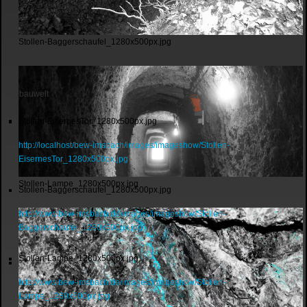
Stollen-Baggerschaufel_1280x500px.jpg
Bergbauwelt
Stollen-EisernesTor_1280x500px.jpg
http://localhost/bew-imsbach/images/imageshow/Stollen-
EisernesTor_1280x500px.jpg
Stollen-Lampe_1280x500px.jpg
Stollen-Baggerschaufel_1280x500px.jpg
http://www.bew-imsbach.de/images/imageshow/Stollen-
Baggerschaufel_1280x500px.jpg
Stollen-Lampe_1280x500px.jpg
http://www.bew-imsbach.de/images/imageshow/Stollen-
Lampe_1280x500px.jpg