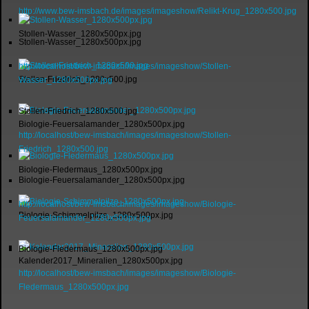
http://www.bew-imsbach.de/images/imageshow/Relikt-Krug_1280x500.jpg
Stollen-Wasser_1280x500px.jpg
Stollen-Wasser_1280x500px.jpg
http://localhost/bew-imsbach/images/imageshow/Stollen-
Stollen-Friedrich_1280x500.jpg
Wasser_1280x500px.jpg
Stollen-Friedrich_1280x500.jpg
Biologie-Feuersalamander_1280x500px.jpg
http://localhost/bew-imsbach/images/imageshow/Stollen-
Friedrich_1280x500.jpg
Biologie-Fledermaus_1280x500px.jpg
Biologie-Feuersalamander_1280x500px.jpg
http://localhost/bew-imsbach/images/imageshow/Biologie-
Biologie-Schimmelpilze_1280x500px.jpg
Feuersalamander_1280x500px.jpg
Biologie-Fledermaus_1280x500px.jpg
Kalender2017_Mineralien_1280x500px.jpg
http://localhost/bew-imsbach/images/imageshow/Biologie-
Fledermaus_1280x500px.jpg