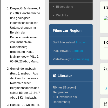
Bildergalerie
Dreyer, G. & Haneke, J.
(1978): Geochemische
Weblinks
und geologisch-
lagerstättenkundliche
Untersuchungen im
Filme zur Region
Bereich der
Kupfererzvorkommen
von Imsbach am
SWR Hierzuland:
Imsbach
Donnersberg
Pfalz-Bewegt:
Bergbau
(Rheinland-Pfalz).-
Mainzer geow. Mitt., 6,
Pfalz-Bewegt:
Donnersberg
66-86, 23 Abb., Mainz.
Gemeinde Imsbach
(Hrsg.): Imsbach. Aus
Literatur
der Geschichte eines
Nordpfälzischen
Römer | Burgen |
Bergmannsdorfes und
Li
Bergwerke
seiner Bürger. 13-24, 7
Kulturwandern am
Abb., 1 Kt., Imsbach.
Donnersberg
Haneke, J., Walling, H.