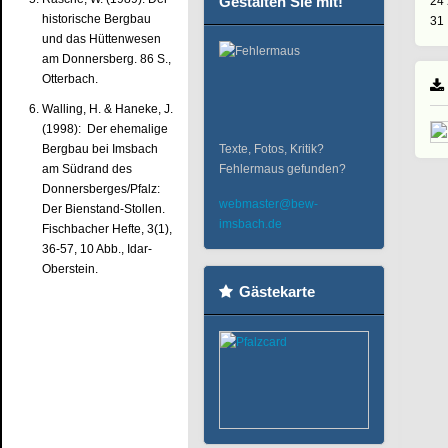
Gestalten Sie mit!
24
historische Bergbau
31
und das Hüttenwesen
am Donnersberg. 86 S.,
Otterbach.
Walling, H. & Haneke, J.
(1998): Der ehemalige
Bergbau bei Imsbach
Texte, Fotos, Kritik?
am Südrand des
Fehlermaus gefunden?
Donnersberges/Pfalz:
webmaster@bew-
Der Bienstand-Stollen.
imsbach.de
Fischbacher Hefte, 3(1),
36-57, 10 Abb., Idar-
Oberstein.
Gästekarte