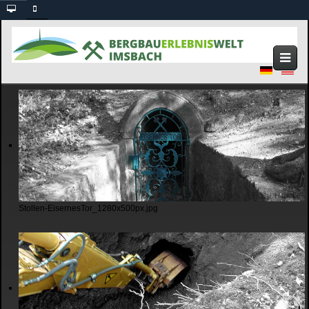
Stollen-EisernesTor_1280x500px.jpg