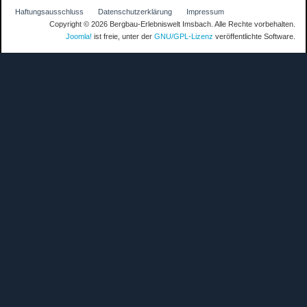
Haftungsausschluss
Datenschutzerklärung
Impressum
Copyright © 2026 Bergbau-Erlebniswelt Imsbach. Alle Rechte vorbehalten.
Joomla!
ist freie, unter der
GNU/GPL-Lizenz
veröffentlichte Software.