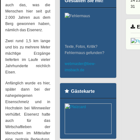
Gestalten Sie mit!
24
2
auch das, was die
31
Menschen hier seit gut
2.000 Jahren aus dem
Berg gewonnen haben,
E
nämlich das Eisenerz.
Zwei rund 1,5 km lange
Texte, Fotos, Kritik?
und bis zu mehrere Meter
Fehlermaus gefunden?
mächtige Erzgänge
lieferten im Laufe vieler
webmaster@bew-
Jahrhunderte reichlich
imsbach.de
Eisen.
Anfänglich wurde es hier,
später dann bei der
Gästekarte
nahegelegenen
Eisenschmelz und in
Hochstein bei Winnweiler
verhüttet. Eisenerz hatte
auch für das
Wirtschaftleben der
Menschen im Mittelalter
eine zentrale Bedeutung.