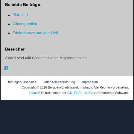
Beliebte Beiträge
Pfalzcard
Öffnungszeiten
Edelsteinerze aus aller Welt
Besucher
Aktuell sind 408 Gäste und keine Mitglieder online
Haftungsausschluss
Datenschutzerklärung
Impressum
Copyright © 2026 Bergbau-Erlebniswelt Imsbach. Alle Rechte vorbehalten.
Joomla!
ist freie, unter der
GNU/GPL-Lizenz
veröffentlichte Software.