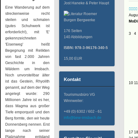
Jost Haneke & Peter Haupt
Eine Wanderung auf dem
streckenweise recht
Augu
steilen und schmalen
Mo
Di
(gutes Schuhwerk ist
176 Seiten
erforderlich!), mit 'E'
3
4
140 Abbildungen
gekennzeichneten
'Eisenweg' heißt
ISBN: 978-3-96176-340-5
Begegnung mit Relikten
von fast 2.000 Jahren
15,00 EUR
Geschichte in den
Wäldern um Imsbach.
Noch unvorstellbar älter
Kontakt
ist das Gestein, Rhyolith
10
11
genannt, auf dem der Weg
angelegt wurde: 290
Tourismusbüro VG
Millionen Jahre ist es her,
Winnweiler:
dass Magma aus großer
+49 (0) 6302 / 602 - 61
Tiefe emporquoll und den
info@bew-imsbach.de
Berg formte, den wir heute
Donnersberg nennen. Erst
lange nach seiner
17
1
Platznahme entstand