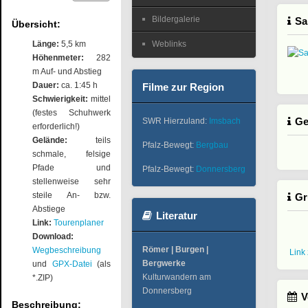
Bildergalerie
Sa
Übersicht:
Länge:
5,5 km
Weblinks
Höhenmeter:
282
m Auf- und Abstieg
Dauer:
ca. 1:45 h
Filme zur Region
Schwierigkeit:
mittel
(festes Schuhwerk
Ge
SWR Hierzuland:
Imsbach
erforderlich!)
Gelände:
teils
Pfalz-Bewegt:
Bergbau
schmale, felsige
Pfade und
Pfalz-Bewegt:
Donnersberg
stellenweise sehr
steile An- bzw.
Gr
Abstiege
Literatur
Link:
Tourenplaner
Download:
Römer | Burgen |
Wegbeschreibung
Link
Bergwerke
und
GPX-Datei
(als
Kulturwandern am
*.ZIP)
Donnersberg
V
Beschreibung: