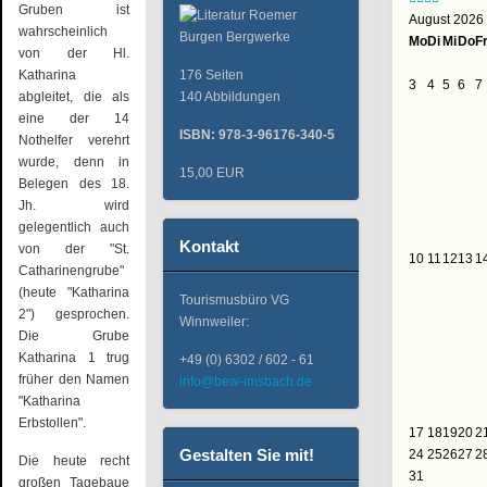
Gruben ist
August 2026
wahrscheinlich
Mo
Di
Mi
Do
F
von der Hl.
Katharina
176 Seiten
3
4
5
6
7
abgleitet, die als
140 Abbildungen
eine der 14
ISBN: 978-3-96176-340-5
Nothelfer verehrt
wurde, denn in
15,00 EUR
Belegen des 18.
Jh. wird
gelegentlich auch
Kontakt
von der "St.
10
11
12
13
1
Catharinengrube"
(heute "Katharina
Tourismusbüro VG
2") gesprochen.
Winnweiler:
Die Grube
Katharina 1 trug
+49 (0) 6302 / 602 - 61
früher den Namen
info@bew-imsbach.de
"Katharina
Erbstollen".
17
18
19
20
2
Gestalten Sie mit!
24
25
26
27
2
Die heute recht
31
großen Tagebaue