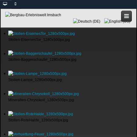
Stollen-EisernesTor_1280x500px.jpg
Stollen-Baggerschaufel_1280x500px.jpg
Stollen-Lampe_1280x500px.jpg
Mineralien-Chrysokoll_1280x500px.jpg
Stollen-RoteHalde_1280x500px.jpg