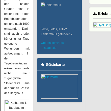
der beiden
Gruben sind in
Erlebni
erster Linie in den
Betriebsperioden
um und nach 1900
entstanden. Darin
Texte, Fotos, Kritik?
sind auch große,
Fehlermaus gefunden?
früher unter Tage
webmaster@bew-
gelegene
imsbach.de
Weitungen mit
aufgegangen. In
den
Tagebauwänden
Gästekarte
erkennt man heute
nicht mehr
zugängliche
Stollenreste aus
der frühen Phase
des Bergbaus.