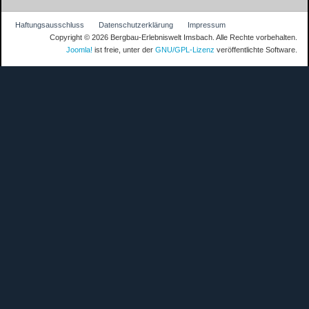
Haftungsausschluss
Datenschutzerklärung
Impressum
Copyright © 2026 Bergbau-Erlebniswelt Imsbach. Alle Rechte vorbehalten.
Joomla!
ist freie, unter der
GNU/GPL-Lizenz
veröffentlichte Software.