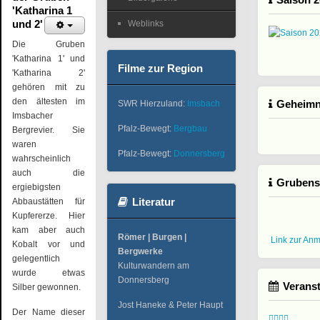
'Katharina 1
und 2'
Weblinks
Die Gruben
'Katharina 1' und
Filme zur Region
'Katharina 2'
gehören mit zu
den ältesten im
Geheimni
SWR Hierzuland:
Imsbach
Imsbacher
Pfalz-Bewegt:
Bergbau
Bergrevier. Sie
waren
Pfalz-Bewegt:
Donnersberg
wahrscheinlich
auch die
Grubens
ergiebigsten
Literatur
Abbaustätten für
Kupfererze. Hier
kam aber auch
Römer | Burgen |
Link zur An
Kobalt vor und
Bergwerke
gelegentlich
Kulturwandern am
wurde etwas
Donnersberg
Verans
Silber gewonnen.
Jost Haneke & Peter Haupt
Der Name dieser