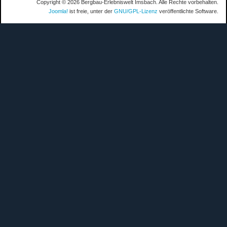
Copyright © 2026 Bergbau-Erlebniswelt Imsbach. Alle Rechte vorbehalten.
Joomla!
ist freie, unter der
GNU/GPL-Lizenz
veröffentlichte Software.