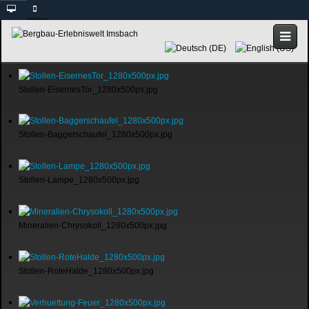
Stollen-EisernesTor_1280x500px.jpg
Stollen-Baggerschaufel_1280x500px.jpg
Stollen-Lampe_1280x500px.jpg
Mineralien-Chrysokoll_1280x500px.jpg
Stollen-RoteHalde_1280x500px.jpg