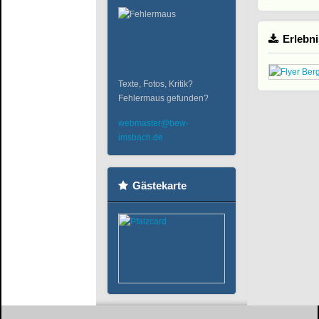
Erlebni
Texte, Fotos, Kritik?
Fehlermaus gefunden?
webmaster@bew-
imsbach.de
Gästekarte