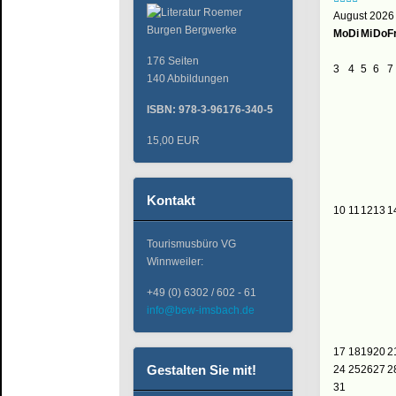
August 2026
Mo
Di
Mi
Do
F
176 Seiten
3
4
5
6
7
140 Abbildungen
ISBN: 978-3-96176-340-5
15,00 EUR
Kontakt
10
11
12
13
1
Tourismusbüro VG
Winnweiler:
+49 (0) 6302 / 602 - 61
info@bew-imsbach.de
17
18
19
20
2
Gestalten Sie mit!
24
25
26
27
2
31