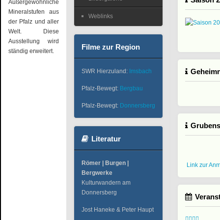
Außergewöhnliche
Mineralstufen aus
Weblinks
der Pfalz und aller
Welt. Diese
Ausstellung wird
Filme zur Region
ständig erweitert.
Geheimni
SWR Hierzuland:
Imsbach
Pfalz-Bewegt:
Bergbau
Pfalz-Bewegt:
Donnersberg
Grubens
Literatur
Römer | Burgen |
Link zur An
Bergwerke
Kulturwandern am
Donnersberg
Verans
Jost Haneke & Peter Haupt