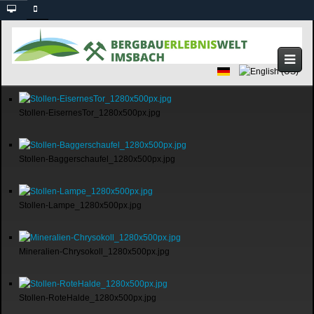
Stollen-EisernesTor_1280x500px.jpg
Stollen-Baggerschaufel_1280x500px.jpg
Stollen-Lampe_1280x500px.jpg
Mineralien-Chrysokoll_1280x500px.jpg
Stollen-RoteHalde_1280x500px.jpg