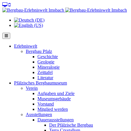
Jahr
Monat
Jahr
Monat
Erlebniswelt
Bergbau Pfalz
Geschichte
Geologie
Mineralogie
Zeittafel
Literatur
Pfälzisches Bergbaumuseum
Verein
Aufgaben und Ziele
Museumsgebäude
Vorstand
Mitglied werden
Ausstellungen
Dauerausstellungen
Der Pfälzische Bergbau
Terra Crystallum