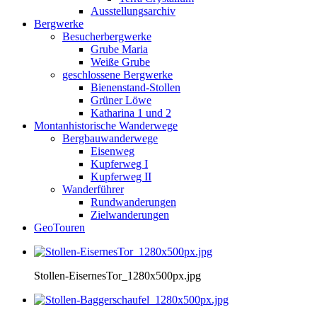
Ausstellungsarchiv
Bergwerke
Besucherbergwerke
Grube Maria
Weiße Grube
geschlossene Bergwerke
Bienenstand-Stollen
Grüner Löwe
Katharina 1 und 2
Montanhistorische Wanderwege
Bergbauwanderwege
Eisenweg
Kupferweg I
Kupferweg II
Wanderführer
Rundwanderungen
Zielwanderungen
GeoTouren
Stollen-EisernesTor_1280x500px.jpg