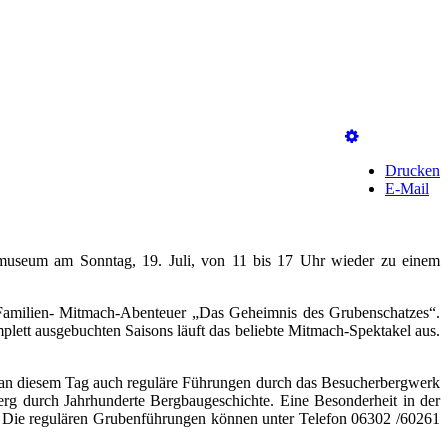
Drucken
E-Mail
umuseum am Sonntag, 19. Juli, von 11 bis 17 Uhr wieder zu einem
 Familien- Mitmach-Abenteuer „Das Geheimnis des Grubenschatzes“.
lett ausgebuchten Saisons läuft das beliebte Mitmach-Spektakel aus.
 an diesem Tag auch reguläre Führungen durch das Besucherbergwerk
erg durch Jahrhunderte Bergbaugeschichte. Eine Besonderheit in der
d. Die regulären Grubenführungen können unter Telefon 06302 /60261