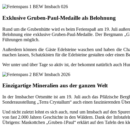
Exklusive Gruben-Paul-Medaille als Belohnung
Rund um die Grubenhütte wird es beim Ferienspaß am 19. Juli außerde
Belohnung eine exklusive Gruben-Paul-Medaille. Der Bergmann „Gr
Führungen möglich.
Außerdem können die Gäste Edelsteine waschen und haben die Chan
machen lassen, Schatzkisten für die Edelsteine gestalten oder einen
Wer unter und über Tage so aktiv ist, der bekommt natürlich auch Hu
Einzigartige Mineralien aus der ganzen Welt
In der Imsbacher Ortsmitte ist am 19. Juli auch das Pfälzische Ber
Sonderausstellung „Terra Crystallum“ auch einen faszinierenden Überb
Und nicht zuletzt lohnt es sich auch, rund um Imsbach auf den Spu
von fast 2.000 Jahren Geschichte in den Wäldern. Dank der Infotafe
Übrigens: Maskottchen „Gruben-1Paul“ erklärt auf den Tafeln den kl