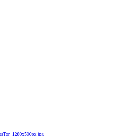
rnesTor_1280x500px.jpg