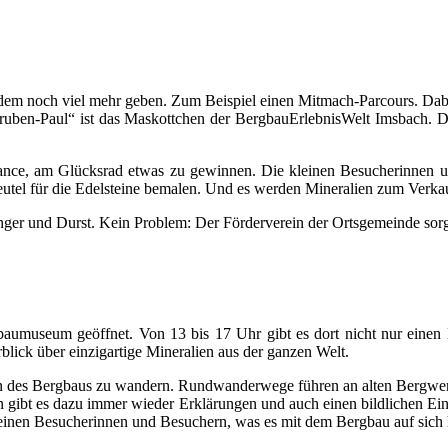
m noch viel mehr geben. Zum Beispiel einen Mitmach-Parcours. Dabei ist
uben-Paul“ ist das Maskottchen der BergbauErlebnisWelt Imsbach. D
ce, am Glücksrad etwas zu gewinnen. Die kleinen Besucherinnen und 
 Beutel für die Edelsteine bemalen. Und es werden Mineralien zum Verka
nger und Durst. Kein Problem: Der Förderverein der Ortsgemeinde sorg
gbaumuseum geöffnet. Von 13 bis 17 Uhr gibt es dort nicht nur einen 
lick über einzigartige Mineralien aus der ganzen Welt.
ren des Bergbaus zu wandern. Rundwanderwege führen an alten Bergwer
ln gibt es dazu immer wieder Erklärungen und auch einen bildlichen Ei
einen Besucherinnen und Besuchern, was es mit dem Bergbau auf sich h