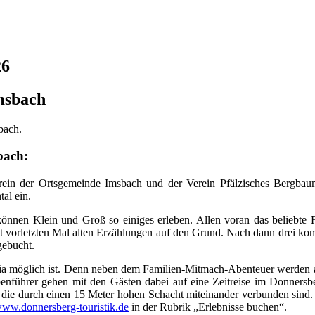
26
msbach
bach.
bach:
rein der Ortsgemeinde Imsbach und der Verein Pfälzisches Bergba
al ein.
önnen Klein und Groß so einiges erleben. Allen voran das beliebte
vorletzten Mal alten Erzählungen auf den Grund. Nach dann drei komp
gebucht.
Maria möglich ist. Denn neben dem Familien-Mitmach-Abenteuer werden
benführer gehen mit den Gästen dabei auf eine Zeitreise im Donnersb
, die durch einen 15 Meter hohen Schacht miteinander verbunden sin
ww.donnersberg-touristik.de
in der Rubrik „Erlebnisse buchen“.